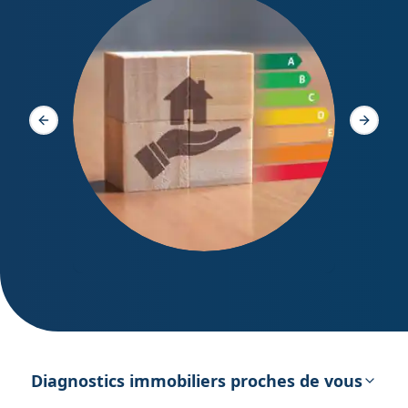
Diagno
Slide précédente
Slide s
DPE – Diagnostic de Performance
énergétique
Diagnostics immobiliers proches de vous